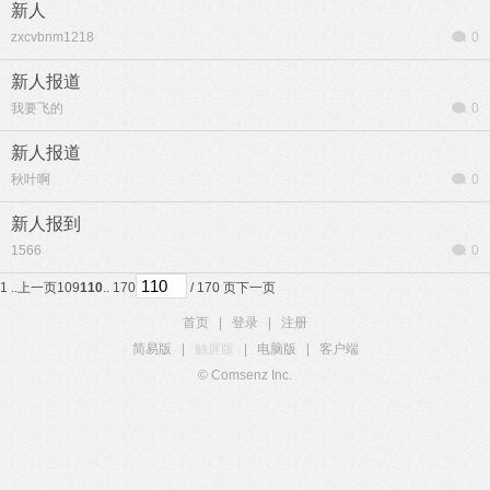
新人
zxcvbnm1218
0
新人报道
我要飞的
0
新人报道
秋叶啊
0
新人报到
1566
0
1 ..
上一页
109
110
.. 170
/ 170 页
下一页
首页
|
登录
|
注册
简易版
|
触屏版
|
电脑版
|
客户端
© Comsenz Inc.