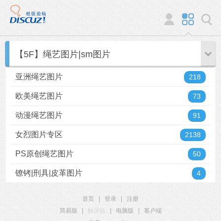
【5F】绳艺图片|sm图片
亚洲绳艺图片
218
欧美绳艺图片
73
动漫绳艺图片
91
女烈图片专区
2138
PS原创绳艺图片
50
镣铐|刑具|皮革图片
4
首页
|
登录
|
注册
简易版
|
触屏版
|
电脑版
|
客户端