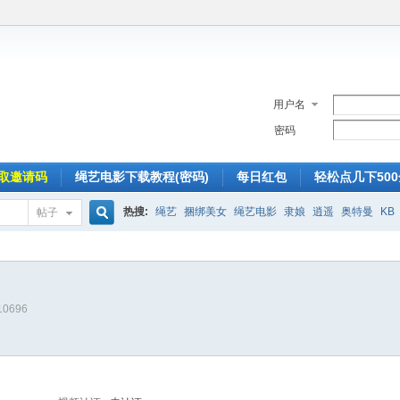
用户名
密码
取邀请码
绳艺电影下载教程(密码)
每日红包
轻松点几下50
热搜:
绳艺
捆绑美女
绳艺电影
隶娘
逍遥
奥特曼
KB
帖子
搜
10696
索