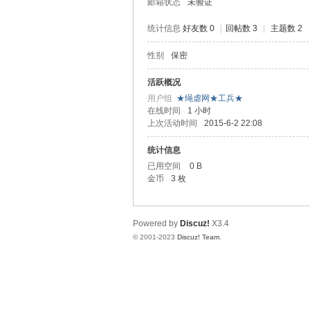
邮箱状态
未验证
统计信息
好友数 0
|
回帖数 3
|
主题数 2
性别
保密
虐
活跃概况
用户组
★绳虐网★工兵★
在线时间
1 小时
上次活动时间
2015-6-2 22:08
统计信息
已用空间
0 B
金币
3 枚
网
Powered by
Discuz!
X3.4
© 2001-2023
Discuz! Team
.