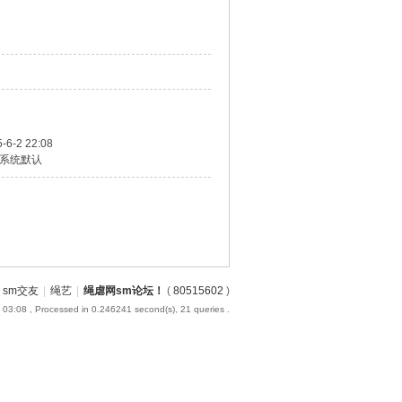
-6-2 22:08
系统默认
sm交友
|
绳艺
|
绳虐网sm论坛！
(
80515602
)
 03:08
, Processed in 0.246241 second(s), 21 queries .