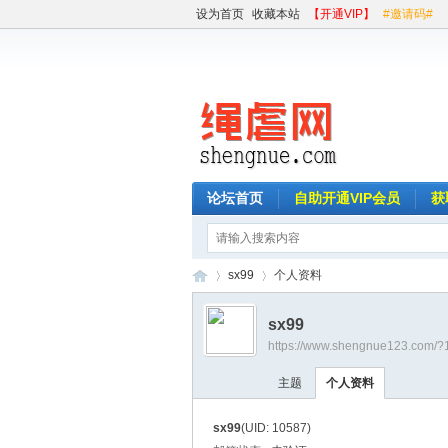
设为首页
收藏本站
【开通VIP】
#邀请码#
论坛首页
自助开通VIP会员
获
sx99
个人资料
sx99
https://www.shengnue123.com/?
绳
›
›
主题
个人资料
sx99
(UID: 10587)