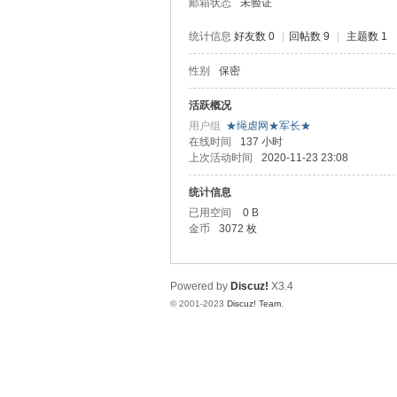
邮箱状态
未验证
统计信息
好友数 0
|
回帖数 9
|
主题数 1
性别
保密
虐
活跃概况
用户组
★绳虐网★军长★
在线时间
137 小时
上次活动时间
2020-11-23 23:08
统计信息
已用空间
0 B
金币
3072 枚
网
Powered by
Discuz!
X3.4
© 2001-2023
Discuz! Team
.