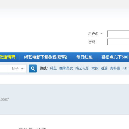
用户名
密码
取邀请码
绳艺电影下载教程(密码)
每日红包
轻松点几下50
热搜:
绳艺
捆绑美女
绳艺电影
隶娘
逍遥
奥特曼
KB
帖子
搜
10587
索